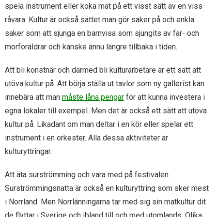
spela instrument eller koka mat på ett visst sätt av en viss
råvara. Kultur är också sättet man gör saker på och enkla
saker som att sjunga en barnvisa som sjungits av far- och
morföräldrar och kanske ännu längre tillbaka i tiden.
Att bli konstnär och därmed bli kulturarbetare är ett sätt att
utöva kultur på. Att börja ställa ut tavlor som ny gallerist kan
innebära att man
måste låna pengar
för att kunna investera i
egna lokaler till exempel. Men det är också ett sätt att utöva
kultur på. Likadant om man deltar i en kör eller spelar ett
instrument i en orkester. Alla dessa aktiviteter är
kulturyttringar.
Att äta surströmming och vara med på festivalen
Surströmmingsnatta är också en kulturyttring som sker mest
i Norrland. Men Norrlänningarna tar med sig sin matkultur dit
de flyttar i Sverige och ibland till och med utomlands. Olika