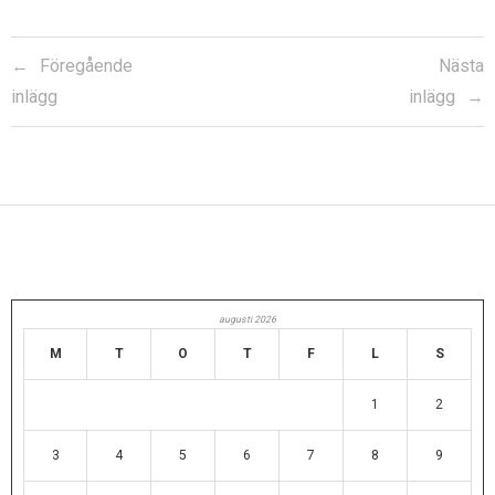
Föregående
Nästa
inlägg
inlägg
augusti 2026
M
T
O
T
F
L
S
1
2
3
4
5
6
7
8
9