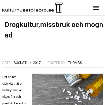
Hemsida
Drogkultur,missbruk och mogn
ad
Kontakta oss
Sample Page
DATE:
AUGUSTI 14, 2017
POSTED BY:
THOMAS
Det är inte
självklart att en
kulturyttring är
något fint och
positivt. En kultur